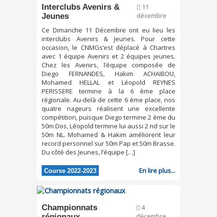
Interclubs Avenirs &
11
Jeunes
décembre
Ce Dimanche 11 Décembre ont eu lieu les
interclubs Avenirs & Jeunes. Pour cette
occasion, le CNMGs’est déplacé à Chartres
avec 1 équipe Avenirs et 2 équipes jeunes.
Chez les Avenirs, l’équipe composée de
Diego FERNANDES, Hakim ACHAIBOU,
Mohamed HELLAL et Léopold REYNES
PERISSERE termine à la 6 ème place
régionale. Au-delà de cette 6 ème place, nos
quatre nageurs réalisent une excellente
compétition, puisque Diego termine 2 ème du
50m Dos, Léopold termine lui aussi 2 nd sur le
50m NL. Mohamed & Hakim améliorent leur
record personnel sur 50m Pap et 50m Brasse.
Du côté des Jeunes, l’équipe […]
En lire plus...
Course 2022-2023
Championnats
4
régionaux
décembre