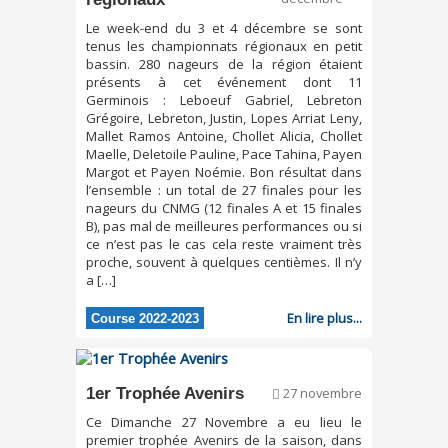
Le week-end du 3 et 4 décembre se sont
tenus les championnats régionaux en petit
bassin. 280 nageurs de la région étaient
présents à cet événement dont 11
Germinois : Leboeuf Gabriel, Lebreton
Grégoire, Lebreton, Justin, Lopes Arriat Leny,
Mallet Ramos Antoine, Chollet Alicia, Chollet
Maelle, Deletoile Pauline, Pace Tahina, Payen
Margot et Payen Noémie. Bon résultat dans
l’ensemble : un total de 27 finales pour les
nageurs du CNMG (12 finales A et 15 finales
B), pas mal de meilleures performances ou si
ce n’est pas le cas cela reste vraiment très
proche, souvent à quelques centièmes. Il n’y
a […]
En lire plus...
Course 2022-2023
1er Trophée Avenirs
27 novembre
Ce Dimanche 27 Novembre a eu lieu le
premier trophée Avenirs de la saison, dans