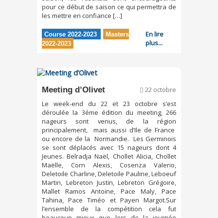
pour ce début de saison ce qui permettra de
les mettre en confiance […]
En lire
Course 2022-2023
Masters
plus...
2022-2023
Meeting d’Olivet
22 octobre
Le week-end du 22 et 23 octobre s’est
déroulée la 3éme édition du meeting, 266
nageurs sont venus, de la région
principalement, mais aussi d’Ile de France
ou encore de la Normandie. Les Germinois
se sont déplacés avec 15 nageurs dont 4
Jeunes. Belradja Naël, Chollet Alicia, Chollet
Maëlle, Corn Alexis, Cosenza Valerio,
Deletoile Charline, Deletoile Pauline, Leboeuf
Martin, Lebreton Justin, Lebreton Grégoire,
Mallet Ramos Antoine, Pace Maly, Pace
Tahina, Pace Timéo et Payen Margot.Sur
l’ensemble de la compétition cela fut
beaucoup mieux que lors de la journée