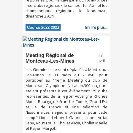
régionales pour la catégorie BENJAMINS. Les
interclubs régionaux le samedi 1er Avril et les
championnats régionaux le lendemain,
dimanche 2 Avril.
En lire plus...
Course 2022-2023
Meeting Régional de
3
Montceau-Les-Mines
avril
Les Germinois se sont déplacés à Montceau-
Les-Mines le 31 mars au 2 avril pour
participer au 11éme Meeting du club de
Montceau Olympique Natation.300 nageurs
étaient présents à cet événement, 29 clubs
représentés, de la région Auvergne Rhônes
Alpes, Bourgogne Franche Comté, Grand-Est
et Ile de France et une sélection de
l’Essonne.Les nageurs présents pour cette
compétition : Leboeuf Gabriel, Lopes-Arriat
Leny, Roux Louis, Chollet Alicia, Chollet Maelle
et Payen Margot.