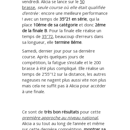
vendredi. Alicia se lance sur le
50
brasse
,
seule course où elle était qualifiée
d’entrée
: encore une meilleure performance
! avec un temps de
35″21 en série
, qui la
place
10éme de sa catégorie
et donc
2éme
de la finale B
. Pour la finale elle réalise un
temps de
35″72
, beaucoup d’erreurs dans
sa longueur, elle
termine 8éme
.
Samedi, dernier jour pour sa dernière
course. Après quelques jours de
compétition, la fatigue s’installe et le 200
brasse à été plus compliqué. Elle réalise un
temps de 2’55″12 sur la distance, les autres
nageuses ne nagent plus aussi vite non plus
mais cela ne suffit pas à Alicia pour accéder
à une finale.
Ce sont de
très bon résultats
pour cette
première approche au niveau national
,
Alicia a su tout au long de l’année et même
sur cette dernière compétition,
montrer sa