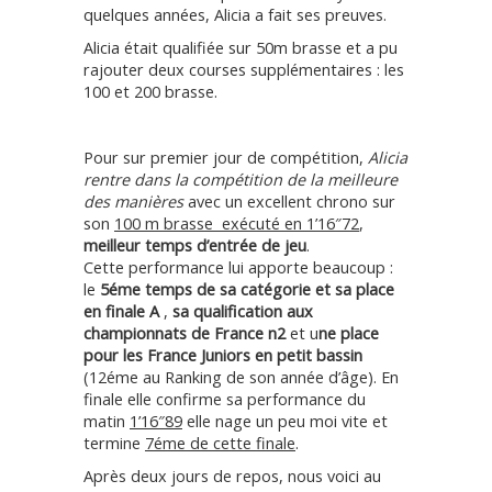
quelques années, Alicia a fait ses preuves.
Alicia était qualifiée sur 50m brasse et a pu
rajouter deux courses supplémentaires : les
100 et 200 brasse.
Pour sur premier jour de compétition,
Alicia
rentre dans la compétition de la meilleure
des manières
avec un excellent chrono sur
son
100 m brasse exécuté en 1’16″72
,
meilleur temps d’entrée de jeu
.
Cette performance lui apporte beaucoup :
le
5éme temps de sa catégorie et sa place
en finale A
,
sa qualification aux
championnats de France n2
et u
ne place
pour les France Juniors en petit bassin
(12éme au Ranking de son année d’âge). En
finale elle confirme sa performance du
matin
1’16″89
elle nage un peu moi vite et
termine
7éme de cette finale
.
Après deux jours de repos, nous voici au