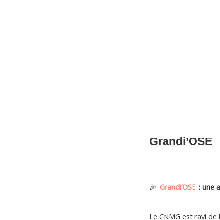
CNM Saint Germain du Puy
CNM St Germain du Puy
Plus qu'un club, un Esprit
Grandi’OSE
🎉
Grandi’OSE
: une 
Le CNMG est ravi de 