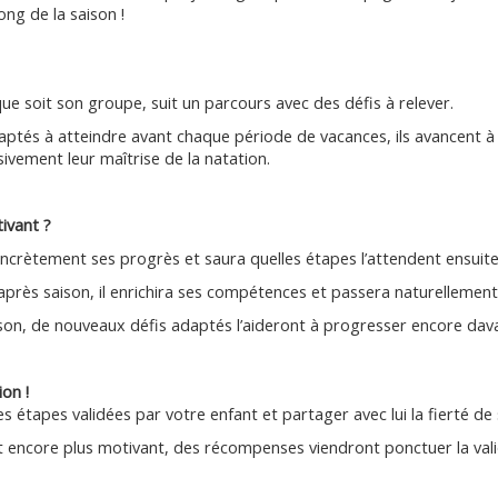
ong de la saison !
ue soit son groupe, suit un parcours avec des défis à relever.
aptés à atteindre avant chaque période de vacances, ils avancent à
ivement leur maîtrise de la natation.
ivant ?
ncrètement ses progrès et saura quelles étapes l’attendent ensuite
après saison, il enrichira ses compétences et passera naturellement 
ison, de nouveaux défis adaptés l’aideront à progresser encore dav
on !
s étapes validées par votre enfant et partager avec lui la fierté de 
t encore plus motivant, des récompenses viendront ponctuer la vali