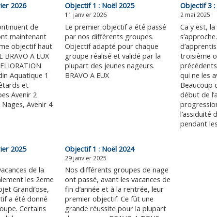
rier 2026
Objectif 1 : Noël 2025
Objectif 3 :
11 janvier 2026
2 mai 2025
ntinuent de
Le premier objectif a été passé
Ca y est, la
ont maintenant
par nos différents groupes.
s’approch
me objectif haut
Objectif adapté pour chaque
d’apprentis
RE BRAVO A EUX
groupe réalisé et validé par la
troisième o
ELIORATION
plupart des jeunes nageurs.
précédents 
din Aquatique 1
BRAVO A EUX
qui ne les a
êtards et
Beaucoup d
es Avenir 2
début de l’
 Nages, Avenir 4
progression
l’assiduité
pendant le
rier 2025
Objectif 1 : Noël 2024
29 janvier 2025
vacances de la
Nos différents groupes de nage
alement les 2eme
ont passé, avant les vacances de
jet Grandi’ose,
fin d’année et à la rentrée, leur
tif a été donné
premier objectif. Ce fût une
oupe. Certains
grande réussite pour la plupart