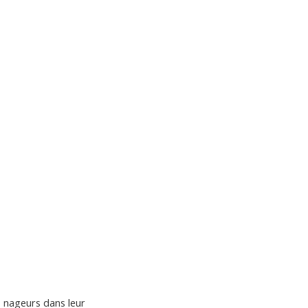
ons
Calendrier
Vie du club
Contacts
Club FFN labellisé
Développement
s nageurs dans leur