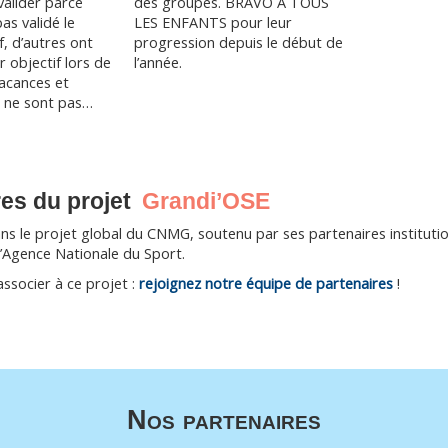
valider parce
des groupes. BRAVO A TOUS
pas validé le
LES ENFANTS pour leur
f, d’autres ont
progression depuis le début de
r objectif lors de
l’année.
acances et
e ne sont pas…
ctif
res du projet
Grandi’OSE
ier
5
ans le projet global du CNMG, soutenu par ses partenaires institutio
l’Agence Nationale du Sport.
ssocier à ce projet :
rejoignez notre équipe de partenaires
!
Nos partenaires