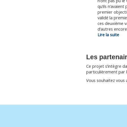
n’ont pas pu le 
qu’ils n’avaient 
premier objecti
validé la premie
ces deuxième v
d’autres encor
:
Lire la suite
Obje
2
:
Les partenai
Févr
202
Ce projet s’intègre d
particulièrement par 
Vous souhaitez vous a