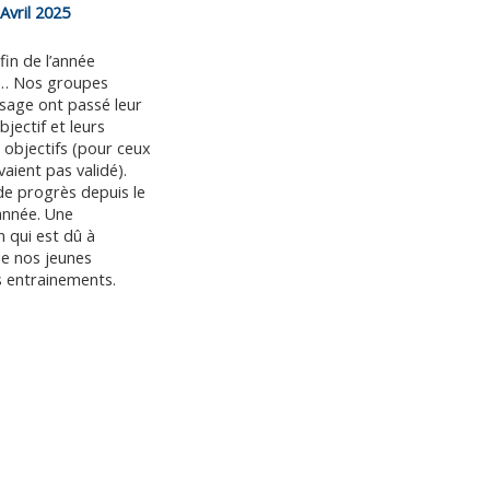
 Avril 2025
 fin de l’année
e… Nos groupes
sage ont passé leur
bjectif et leurs
objectifs (pour ceux
vaient pas validé).
e progrès depuis le
année. Une
 qui est dû à
 de nos jeunes
s entrainements.