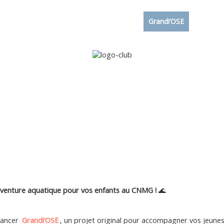
Accueil
Le club
Sections
Grandi’OSE
Inscripti
aventure aquatique pour vos enfants au CNMG !
🌊
lancer
Grandi’OSE
, un projet original pour accompagner vos jeune