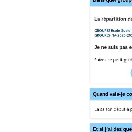
La répartition d
GROUPES Ecole-Socle-
GROUPES-NA-2026-20
Je ne suis pas 
Suivez ce petit gu
Quand vais-je c
La saison début à 
Et si j’ai des qu