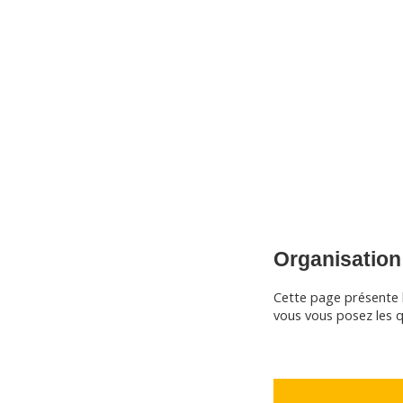
CNM Saint Germain du Puy
CNM St Germain du Puy
Plus qu'un club, un Esprit
Organisation
Cette page présente 
vous vous posez les qu