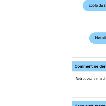
Ecole de 
Natati
Comment se dér
Retrouvez la march
Dans quel groupe