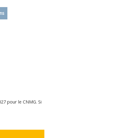
ons
Calendrier
Vie du club
Contacts
Club FFN labellisé
Développement
027 pour le CNMG. Si