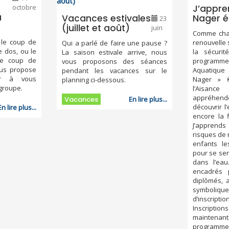
octobre
J’appre
a
Vacances estivales
Nager é
23
(juillet et août)
juin
Comme cha
 le coup de
renouvelle
Qui a parlé de faire une pause ?
e dos, ou le
la sécuri
La saison estivale arrive, nous
le coup de
progra
vous proposons des séances
ous propose
Aquatique 
pendant les vacances sur le
er à vous
Nager » 
planning ci-dessous.
 groupe.
l’Aisa
appréhender
Vacances
En lire plus...
découvrir l
En lire plus...
encore la f
J’apprends 
risques de 
enfants le
pour se sen
dans l’eau
encadrés 
diplômés, a
symboliq
d’inscrip
Inscript
maintena
programme