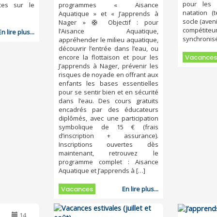
pour les 
ces sur le
programmes « Aisance
natation (t
Aquatique » et « J’apprends à
socle (aveni
Nager » 🛟 Objectif : pour
compétite
l’Aisance Aquatique,
En lire plus...
synchronis
appréhender le milieu aquatique,
découvrir l’entrée dans l’eau, ou
Vacances
encore la flottaison et pour les
J’apprends à Nager, prévenir les
risques de noyade en offrant aux
enfants les bases essentielles
pour se sentir bien et en sécurité
dans l’eau. Des cours gratuits
encadrés par des éducateurs
diplômés, avec une participation
symbolique de 15 € (frais
d’inscription + assurance).
Inscriptions ouvertes dès
maintenant, retrouvez le
programme complet : Aisance
Aquatique et J’apprends à […]
Vacances
En lire plus...
14