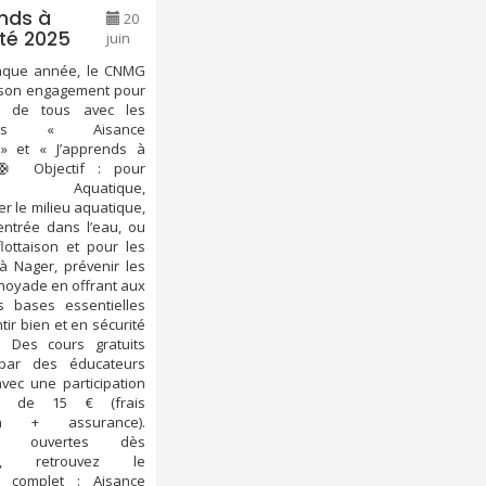
nds à
20
té 2025
juin
que année, le CNMG
 son engagement pour
té de tous avec les
mmes « Aisance
» et « J’apprends à
 Objectif : pour
nce Aquatique,
 le milieu aquatique,
’entrée dans l’eau, ou
lottaison et pour les
à Nager, prévenir les
noyade en offrant aux
s bases essentielles
tir bien et en sécurité
. Des cours gratuits
par des éducateurs
vec une participation
ue de 15 € (frais
tion + assurance).
ions ouvertes dès
nt, retrouvez le
 complet : Aisance