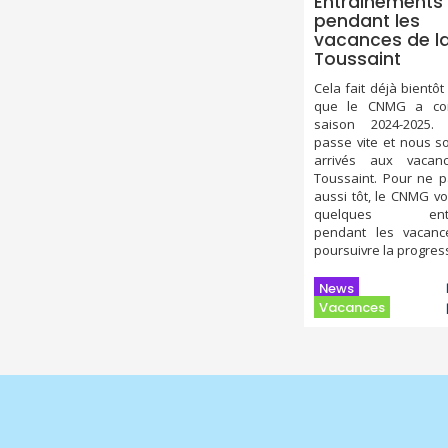
Entrainements
pendant les
vacances de l
Toussaint
Cela fait déjà bientô
que le CNMG a co
saison 2024-2025
passe vite et nous 
arrivés aux vaca
Toussaint. Pour ne p
aussi tôt, le CNMG v
quelques entra
pendant les vacanc
poursuivre la progres
News
Vacances