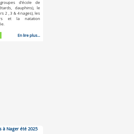
groupes d’école de
étards, dauphins), le
rs 2 , 3 & 4 nages), les
urs et la natation
ée.
En lire plus...