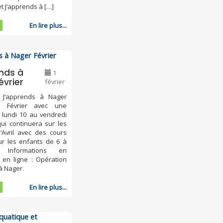
t J’apprends à […]
En lire plus...
nds à
1
évrier
février
n J’apprends à Nager
n Février avec une
 lundi 10 au vendredi
qui continuera sur les
’Avril avec des cours
ur les enfants de 6 à
 Informations en
s en ligne : Opération
à Nager.
En lire plus...