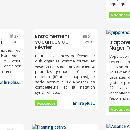
Aquatique e
Vacances
Entrainement
27
5
il
vacances de
mars
février
J’appre
Février
Nager F
Pâques, ou
 ! Nous vous
Pour les vacances de février, le
L’opératio
de venir
club organise, comme toutes les
revient e
 entrainer
vacances, des entrainements
session du
maines.
pour les groupes d’école de
14 février 
natation (tétards, dauphins), le
vacances d
socle (avenirs 2 , 3 & 4 nages), les
En lire plus...
gratuits po
compétiteurs et la natation
12 ans.
synchronisée.
inscription
J’apprends 
Vacances
En lire plus...
Vacances