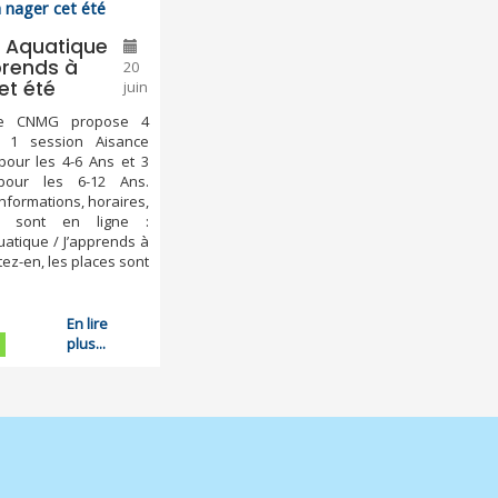
 Aquatique
prends à
20
et été
juin
le CNMG propose 4
: 1 session Aisance
pour les 4-6 Ans et 3
pour les 6-12 Ans.
informations, horaires,
ons sont en ligne :
atique / J’apprends à
tez-en, les places sont
En lire
plus...