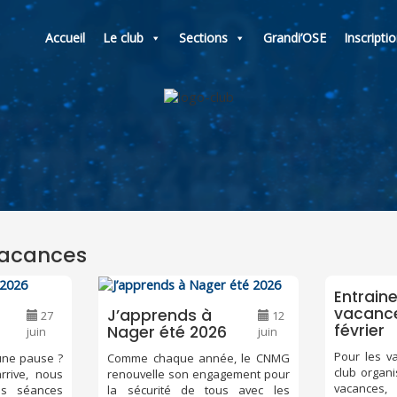
Accueil
Le club
Sections
Grandi’OSE
Inscripti
Vacances
Entrain
vacanc
J’apprends à
27
12
février
Nager été 2026
juin
juin
Pour les va
 une pause ?
Comme chaque année, le CNMG
club organ
rrive, nous
renouvelle son engagement pour
vacances,
es séances
la sécurité de tous avec les