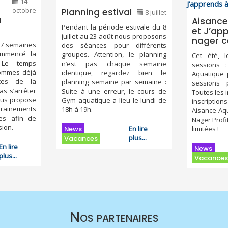
14
octobre
Planning estival
8 juillet
a
Aisance
Pendant la période estivale du 8
et J’ap
juillet au 23 août nous proposons
nager c
t 7 semaines
des séances pour différents
mmencé la
groupes. Attention, le planning
Cet été, 
. Le temps
n’est pas chaque semaine
sessions 
sommes déjà
identique, regardez bien le
Aquatique 
nces de la
planning semaine par semaine :
sessions 
as s’arrêter
Suite à une erreur, le cours de
Toutes les 
ous propose
Gym aquatique a lieu le lundi de
inscripti
inements
18h à 19h.
Aisance Aqu
es afin de
Nager Profi
sion.
News
En lire
limitées !
plus...
Vacances
En lire
News
plus...
Vacances
Nos partenaires