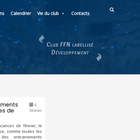
ons
Calendrier
Vie du club
Contacts
Club FFN labellisé
Développement
ements
6
es de
février
cances de février, le
ise, comme toutes les
 des entrainements