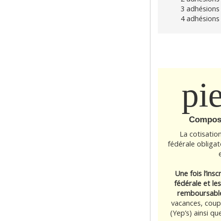
3 adhésions 
4 adhésions 
pi
Composi
La cotisation
fédérale obligato
Une fois l’insc
fédérale et les
remboursabl
vacances, coupo
(Yep’s) ainsi que