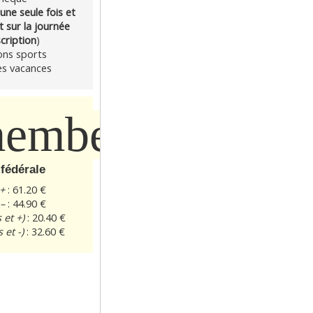
une seule fois
et 
sur la journée 
scription
)
ns sports
s vacances
embership
 fédérale
+ 
: 61.20 €
– 
: 44.90 €
 et +)
 : 20.40 €
 et -)
 : 32.60 €