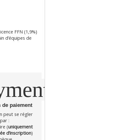
licence FFN (1,9%)
ain d’équipes de
yment
s de paiement
n peut se régler 
par :
re (
uniquement 
ée d’inscription
)
hèque