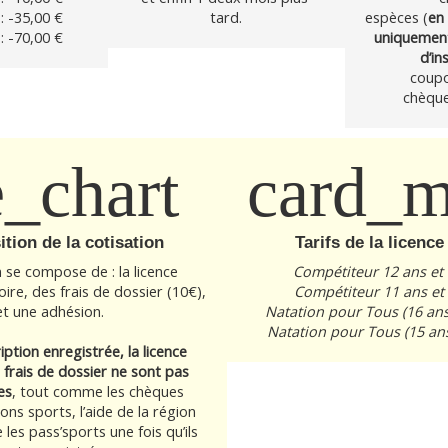
: -35,00 €
tard.
espèces (
en 
: -70,00 €
uniquement 
d’in
coupo
chèque
e_chart
card_m
tion de la cotisation
Tarifs de la licence
 se compose de : la licence 
Compétiteur 12 ans et 
ire, des frais de dossier (10€), 
Compétiteur 11 ans et 
et une adhésion.
Natation pour Tous (16 ans
Natation pour Tous (15 ans
ription enregistrée, la licence 
 frais de dossier ne sont pas 
es
, tout comme les chèques 
ns sports, l’aide de la région 
 les pass’sports une fois qu’ils 