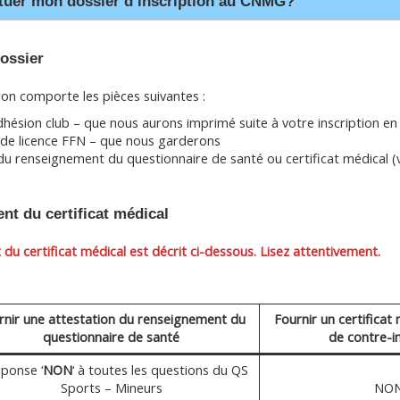
uer mon dossier d’inscription au CNMG?
ossier
ion comporte les pièces suivantes :
dhésion club – que nous aurons imprimé suite à votre inscription en 
e de licence FFN – que nous garderons
 du renseignement du questionnaire de santé ou certificat médical (v
nt du certificat médical
du certificat médical est décrit ci-dessous. Lisez attentivement.
rnir une attestation du renseignement du
Fournir un certificat
questionnaire de santé
de contre-i
éponse ‘
NON
‘ à toutes les questions du QS
Sports – Mineurs
NO