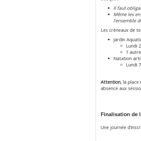
Il faut oblig
Même les enf
l’ensemble d
Les créneaux de tes
Jardin Aquati
Lundi 2
1 autre
Natation arti
Lundi 
Attention
, la plac
absence aux session
Finalisation de l
Une journée d’inscr