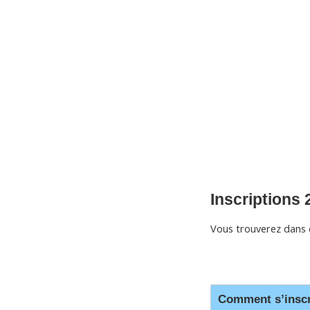
CNM Saint Germain du Puy
CNM St Germain du Puy
Plus qu'un club, un Esprit
Inscriptions
Vous trouverez dans c
Comment s’inscr