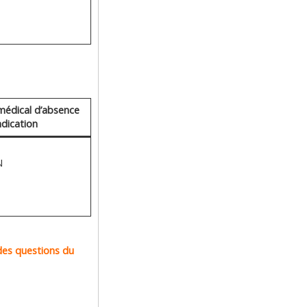
 médical d’absence
ndication
N
des questions du