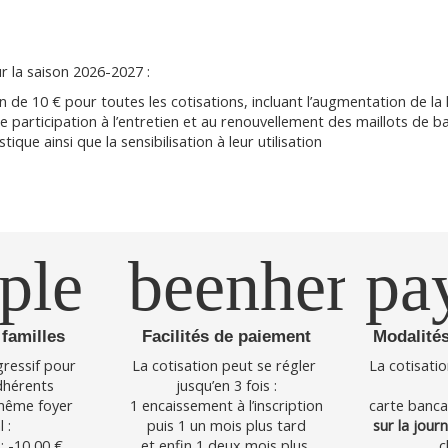
r la saison 2026-2027 :
de 10 € pour toutes les cotisations, incluant l’augmentation de la 
e participation à l’entretien et au renouvellement des maillots de b
tique ainsi que la sensibilisation à leur utilisation
ple
beenhere
pa
familles
Facilités de paiement
Modalité
gressif pour 
La cotisation peut se régler 
La cotisatio
dhérents 
jusqu’en 3 fois :
même foyer 
1 encaissement à l’inscription
carte bancai
l :
puis 1 un mois plus tard
sur la journ
: -10,00 €
et enfin 1 deux mois plus 
c