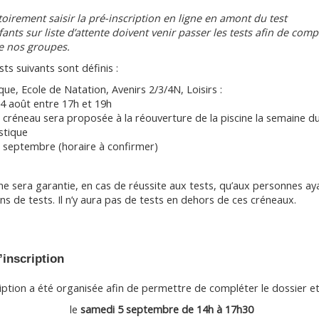
atoirement saisir la pré-inscription en ligne en amont du test
ants sur liste d’attente doivent venir passer les tests afin de co
e nos groupes.
ts suivants sont définis :
que, Ecole de Natation, Avenirs 2/3/4N, Loisirs :
4 août entre 17h et 19h
 créneau sera proposée à la réouverture de la piscine la semaine 
stique
7 septembre (horaire à confirmer)
e ne sera garantie, en cas de réussite aux tests, qu’aux personnes a
s de tests. Il n’y aura pas de tests en dehors de ces créneaux.
’inscription
iption a été organisée afin de permettre de compléter le dossier et 
le
samedi 5 septembre de 14h à 17h30