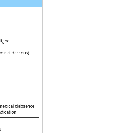
ligne
oir ci dessous)
 médical d’absence
ndication
N