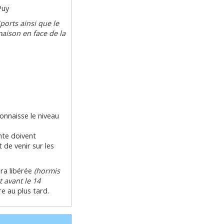
Puy
ports ainsi que le
maison en face de la
connaisse le niveau
nte doivent
 de venir sur les
era libérée
(hormis
 avant le 14
e au plus tard.