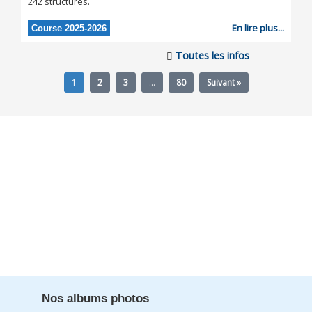
242 structures.
En lire plus...
Course 2025-2026
Toutes les infos
1
2
3
…
80
Suivant »
Nos albums photos