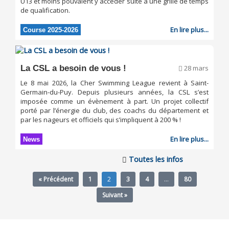
U13 et moins pouvaient y accéder suite à une grille de temps
de qualification.
En lire plus...
Course 2025-2026
La CSL a besoin de vous !
28 mars
Le 8 mai 2026, la Cher Swimming League revient à Saint-
Germain-du-Puy. Depuis plusieurs années, la CSL s’est
imposée comme un évènement à part. Un projet collectif
porté par l’énergie du club, des coachs du département et
par les nageurs et officiels qui s’impliquent à 200 % !
En lire plus...
News
Toutes les infos
« Précédent
1
2
3
4
…
80
Suivant »