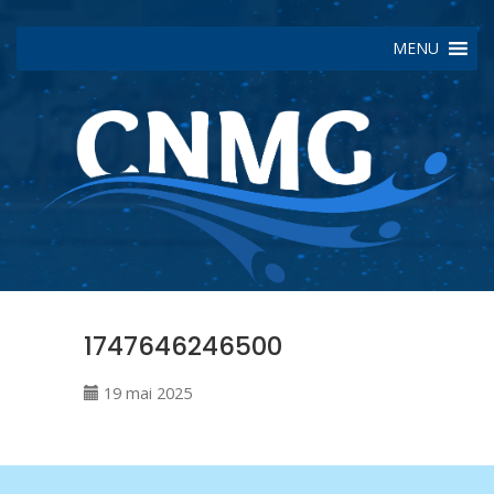
MENU
1747646246500
19 mai 2025