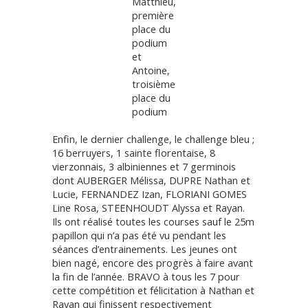
Matthieu,
première
place du
podium
et
Antoine,
troisième
place du
podium
Enfin, le dernier challenge, le challenge bleu ;
16 berruyers, 1 sainte florentaise, 8
vierzonnais, 3 albiniennes et 7 germinois
dont AUBERGER Mélissa, DUPRE Nathan et
Lucie, FERNANDEZ Izan, FLORIANI GOMES
Line Rosa, STEENHOUDT Alyssa et Rayan.
Ils ont réalisé toutes les courses sauf le 25m
papillon qui n’a pas été vu pendant les
séances d’entrainements. Les jeunes ont
bien nagé, encore des progrès à faire avant
la fin de l’année. BRAVO à tous les 7 pour
cette compétition et félicitation à Nathan et
Rayan qui finissent respectivement