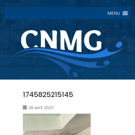
MENU
1745825215145
28 avril 2025