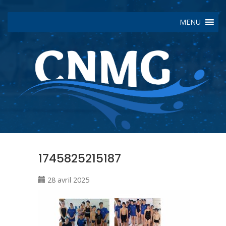
MENU
1745825215187
28 avril 2025