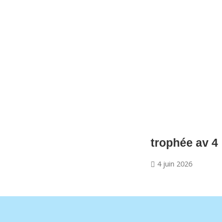
CNM Saint Germain du Puy
CNM St Germain du Puy
Plus qu'un club, un Esprit
trophée av 4
4 juin 2026