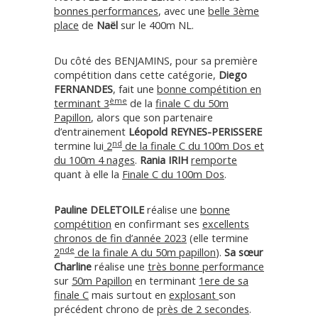
bonnes performances
, avec une
belle 3ème
place
de
Naël
sur le 400m NL.
Du côté des BENJAMINS, pour sa première
compétition dans cette catégorie,
Diego
FERNANDES
, fait une
bonne compétition en
ème
terminant 3
de la
finale C du 50m
Papillon
, alors que son partenaire
d’entrainement
Léopold REYNES-PERISSERE
nd
termine lui
2
de la finale C du 100m Dos et
du 100m 4 nages
.
Rania IRIH
remporte
quant à elle la
Finale C du 100m Dos
.
Pauline DELETOILE
réalise une
bonne
compétition
en confirmant ses
excellents
chronos de fin d’année 2023
(elle termine
nde
2
de la finale A du 50m papillon
).
Sa sœur
Charline
réalise une
très bonne performance
sur
50m Papillon
en terminant
1ere de sa
finale C
mais surtout en
explosant
son
précédent chrono de
près de 2 secondes
.