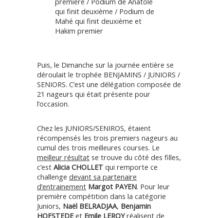
première / Podium de Anatole
qui finit deuxième / Podium de
Mahé qui finit deuxième et
Hakim premier
Puis, le Dimanche sur la journée entière se
déroulait le trophée BENJAMINS / JUNIORS /
SENIORS. C’est une délégation composée de
21 nageurs qui était présente pour
l’occasion.
Chez les JUNIORS/SENIROS, étaient
récompensés les trois premiers nageurs au
cumul des trois meilleures courses. Le
meilleur résultat
se trouve du côté des filles,
c’est
Alicia CHOLLET
qui remporte ce
challenge
devant sa partenaire
d’entrainement
Margot PAYEN
. Pour leur
première compétition dans la catégorie
Juniors,
Naël BELRADJAA
,
Benjamin
HOFSTEDE
et
Emile LEROY
réalisent de