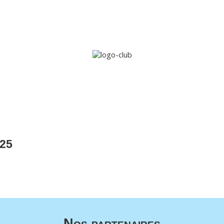
Accueil
Le club
Sections
Grandi’OSE
Inscripti
25
Nos partenaires