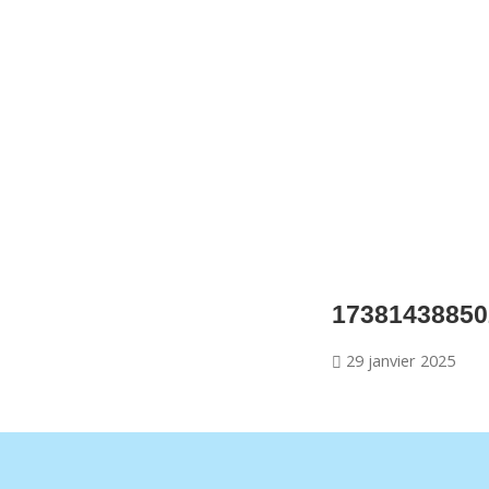
CNM Saint Germain du Puy
CNM St Germain du Puy
Plus qu'un club, un Esprit
17381438850
29 janvier 2025