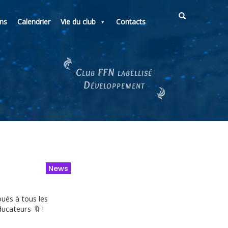
ons
Calendrier
Vie du club
Contacts
Club FFN labellisé
Développement
News
ués à tous les
ucateurs 🔖 !