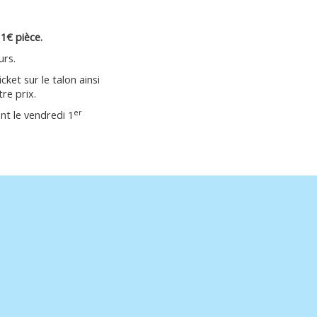
e
1€ pièce.
urs.
et sur le talon ainsi
re prix.
er
nt le vendredi 1