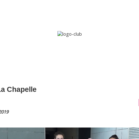
Accueil
Le club
Sections
Grandi’OSE
Inscripti
a Chapelle
2019