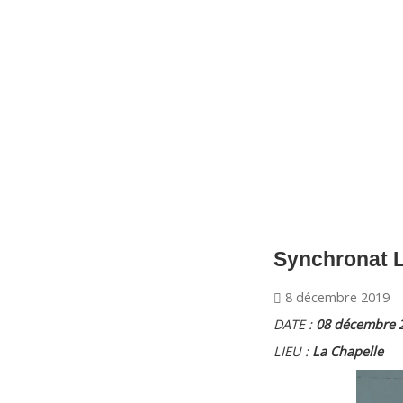
CNM Saint Germain du Puy
CNM St Germain du Puy
Plus qu'un club, un Esprit
Synchronat L
8 décembre 2019
DATE :
08 décembre 
LIEU :
La Chapelle