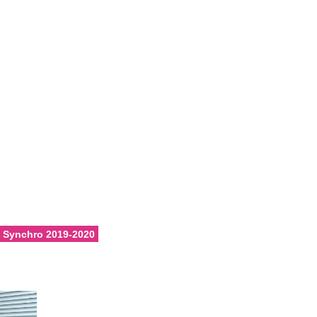
ons
Calendrier
Vie du club
Contacts
Club FFN labellisé
Développement
Synchro 2019-2020