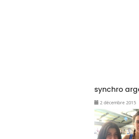
CNM Saint Germain du Puy
CNM St Germain du Puy
Plus qu'un club, un Esprit
synchro arg
2 décembre 2015