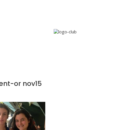
Accueil
Le club
Sections
Grandi’OSE
Inscripti
ent-or nov15