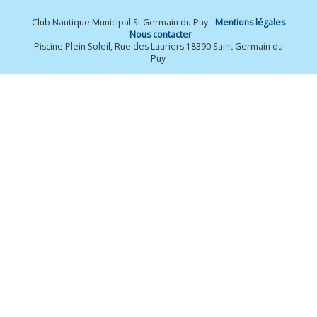
Club Nautique Municipal St Germain du Puy -
Mentions légales
-
Nous contacter
Piscine Plein Soleil, Rue des Lauriers 18390 Saint Germain du
Puy