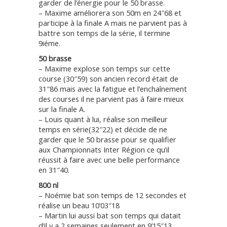
garder de l’énergie pour le 50 brasse.
– Maxime améliorera son 50m en 24″68 et
participe à la finale A mais ne parvient pas à
battre son temps de la série, il termine
9iéme.
50 brasse
– Maxime explose son temps sur cette
course (30″59) son ancien record était de
31″86 mais avec la fatigue et l’enchaînement
des courses il ne parvient pas à faire mieux
sur la finale A.
– Louis quant à lui, réalise son meilleur
temps en série(32″22) et décide de ne
garder que le 50 brasse pour se qualifier
aux Championnats Inter Région ce qu’il
réussit à faire avec une belle performance
en 31″40.
800 nl
– Noémie bat son temps de 12 secondes et
réalise un beau 10’03″18
– Martin lui aussi bat son temps qui datait
d’il y a 2 semaines seulement en 9’15″13