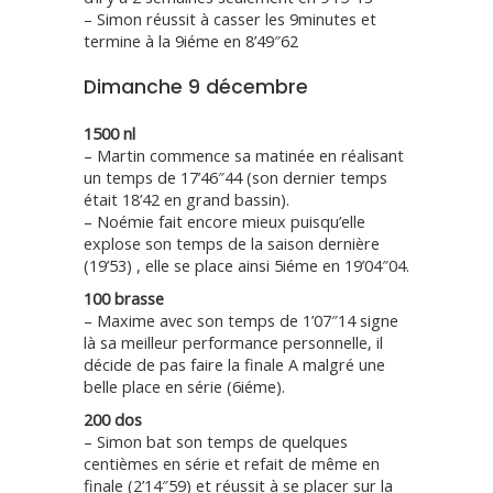
– Simon réussit à casser les 9minutes et
termine à la 9iéme en 8’49″62
Dimanche 9 décembre
1500 nl
– Martin commence sa matinée en réalisant
un temps de 17’46″44 (son dernier temps
était 18’42 en grand bassin).
– Noémie fait encore mieux puisqu’elle
explose son temps de la saison dernière
(19’53) , elle se place ainsi 5iéme en 19’04″04.
100 brasse
– Maxime avec son temps de 1’07″14 signe
là sa meilleur performance personnelle, il
décide de pas faire la finale A malgré une
belle place en série (6iéme).
200 dos
– Simon bat son temps de quelques
centièmes en série et refait de même en
finale (2’14″59) et réussit à se placer sur la