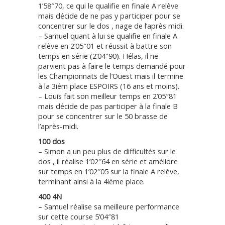
1’58″70, ce qui le qualifie en finale A relève
mais décide de ne pas y participer pour se
concentrer sur le dos , nage de l’après midi.
– Samuel quant à lui se qualifie en finale A
relève en 2’05″01 et réussit à battre son
temps en série (2’04″90). Hélas, il ne
parvient pas à faire le temps demandé pour
les Championnats de l’Ouest mais il termine
à la 3iém place ESPOIRS (16 ans et moins).
– Louis fait son meilleur temps en 2’05″81
mais décide de pas participer à la finale B
pour se concentrer sur le 50 brasse de
l’après-midi.
100 dos
– Simon a un peu plus de difficultés sur le
dos , il réalise 1’02″64 en série et améliore
sur temps en 1’02″05 sur la finale A relève,
terminant ainsi à la 4iéme place.
400 4N
– Samuel réalise sa meilleure performance
sur cette course 5’04″81