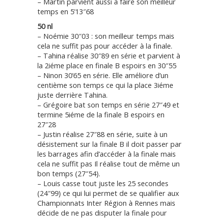
– Martin parvient aussi à faire son meilleur
temps en 5’13″68
50 nl
– Noémie 30″03 : son meilleur temps mais
cela ne suffit pas pour accéder à la finale.
– Tahina réalise 30″89 en série et parvient à
la 2iéme place en finale B espoirs en 30″55
– Ninon 30’65 en série. Elle améliore d’un
centième son temps ce qui la place 3iéme
juste derrière Tahina.
– Grégoire bat son temps en série 27″49 et
termine 5iéme de la finale B espoirs en
27″28
– Justin réalise 27″88 en série, suite à un
désistement sur la finale B il doit passer par
les barrages afin d’accéder à la finale mais
cela ne suffit pas Il réalise tout de même un
bon temps (27″54).
– Louis casse tout juste les 25 secondes
(24″99) ce qui lui permet de se qualifier aux
Championnats Inter Région à Rennes mais
décide de ne pas disputer la finale pour