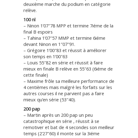
deuxième marche du podium en catégorie
relève.
100 nl
– Ninon 1’07″78 MPP et termine 7iéme de la
final B espoirs
– Tahina 1’07″57 MMP et termine 6iéme
devant Ninon en 1″07″91.
– Grégoire 1’00″83 et réussit à améliorer
son temps en 1’00″63
– Louis 55″82 en série et réussit à faire
mieux en finale B relève en 55″63 (6iéme de
cette finale)
– Maxime frôle sa meilleure performance de
4 centièmes mais malgré les forfaits sur les
autres courses il ne parvient pas a faire
mieux qu’en série (53″40).
200 pap
– Martin après un 200 pap un peu
catastrophique en série , réussit à se
remotiver et bat de 4 secondes son meilleur
temps (2’27″60) il monte sur la 3iéme