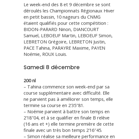
Le week-end des 8 et 9 décembre se sont
déroulés les Championnats Régionaux Hiver
en petit bassin, 10 nageurs du CNMG
étaient qualifiés pour cette compétition :
BIDON-PARARD Ninon, DIANCOURT
Samuel, LEBOEUF Martin, LEBOEUF Simon,
LEBRETON Grégoire, LEBRETON Justin,
PACE Tahina, PARAYRE Maxime, PAYEN
Noémie, ROUX Louis.
Samedi 8 décembre
200 nl
– Tahina commence son week-end par sa
course supplémentaire avec difficulté. Elle
ne parvient pas à améliorer son temps, elle
termine sa course en 2’35″81.
– Noémie parvient à battre son temps en
2’18″04, et à se qualifier en finale B relève
(16 ans et +) elle termine première de cette
finale avec un très bon temps 2’16″45.
– Simon réalise sa meilleure performance en