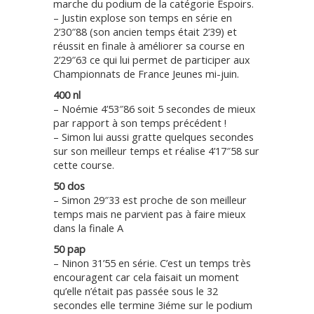
marche du podium de la catégorie Espoirs.
– Justin explose son temps en série en
2’30″88 (son ancien temps était 2’39) et
réussit en finale à améliorer sa course en
2’29″63 ce qui lui permet de participer aux
Championnats de France Jeunes mi-juin.
400 nl
– Noémie 4’53″86 soit 5 secondes de mieux
par rapport à son temps précédent !
– Simon lui aussi gratte quelques secondes
sur son meilleur temps et réalise 4’17″58 sur
cette course.
50 dos
– Simon 29″33 est proche de son meilleur
temps mais ne parvient pas à faire mieux
dans la finale A
50 pap
– Ninon 31’55 en série. C’est un temps très
encouragent car cela faisait un moment
qu’elle n’était pas passée sous le 32
secondes elle termine 3iéme sur le podium