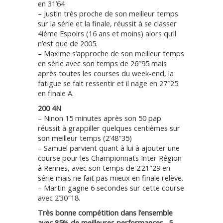
en 31’64
– Justin très proche de son meilleur temps
sur la série et la finale, réussit à se classer
4iéme Espoirs (16 ans et moins) alors qu’il
n’est que de 2005.
– Maxime s’approche de son meilleur temps
en série avec son temps de 26″95 mais
après toutes les courses du week-end, la
fatigue se fait ressentir et il nage en 27″25
en finale A.
200 4N
– Ninon 15 minutes après son 50 pap
réussit à grappiller quelques centièmes sur
son meilleur temps (2’48″35)
– Samuel parvient quant à lui à ajouter une
course pour les Championnats Inter Région
à Rennes, avec son temps de 2’21″29 en
série mais ne fait pas mieux en finale relève.
– Martin gagne 6 secondes sur cette course
avec 2’30″18.
Très bonne compétition dans l’ensemble
avec 85% de meilleures performances . 5