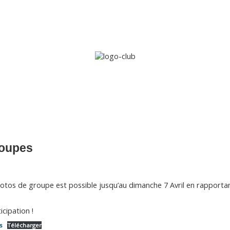
Accueil
Le club
Sections
Grandi’OSE
Inscripti
roupes
os de groupe est possible jusqu’au dimanche 7 Avril en rapporta
cipation !
s
Télécharger