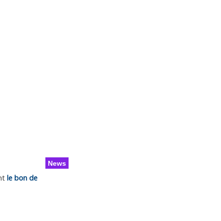
ons
Calendrier
Vie du club
Contacts
Club FFN labellisé
Développement
News
nt
le bon de