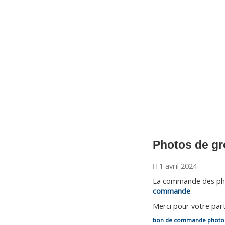
CNM Saint Germain du Puy
CNM St Germain du Puy
Plus qu'un club, un Esprit
Photos de g
1 avril 2024
La commande des phot
commande
.
Merci pour votre parti
bon de commande photo