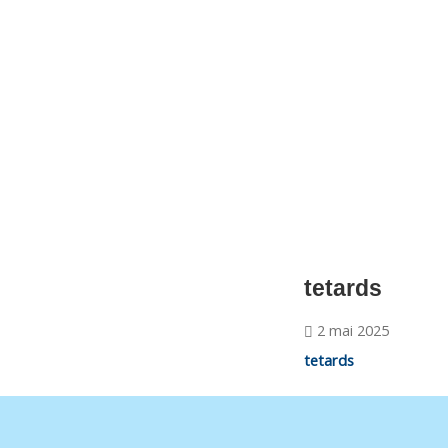
CNM Saint Germain du Puy
CNM St Germain du Puy
Plus qu'un club, un Esprit
tetards
2 mai 2025
tetards