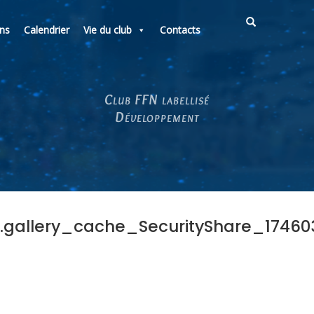
ons
Calendrier
Vie du club
Contacts
Club FFN labellisé
Développement
allery_cache_SecurityShare_17460