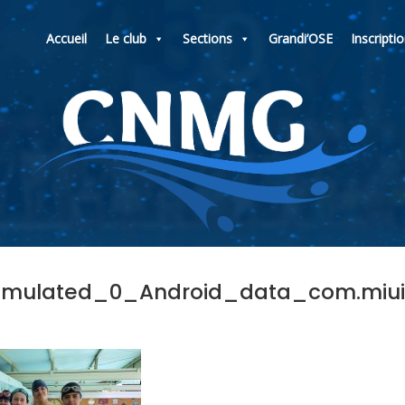
Accueil
Le club
Sections
Grandi’OSE
Inscripti
mulated_0_Android_data_com.miui.g