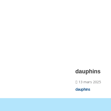
CNM Saint Germain du Puy
CNM St Germain du Puy
Plus qu'un club, un Esprit
dauphins
13 mars 2025
dauphins