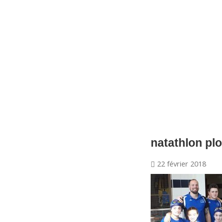
CNM Saint Germain du Puy
CNM St Germain du Puy
Plus qu'un club, un Esprit
natathlon plo
22 février 2018