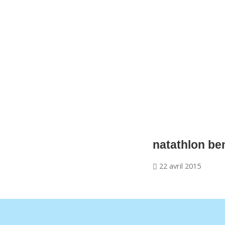
CNM Saint Germain du Puy
CNM St Germain du Puy
Plus qu'un club, un Esprit
natathlon ben
22 avril 2015