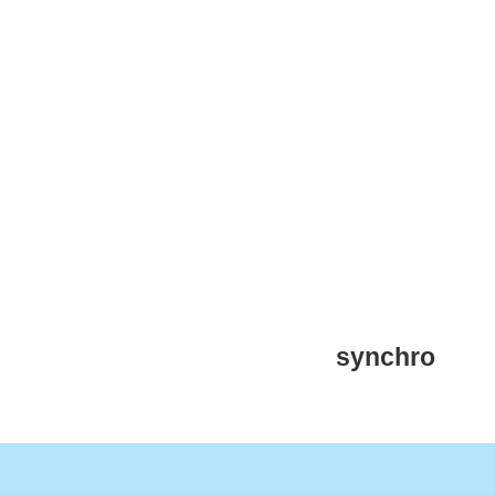
CNM Saint Germain du Puy
CNM St Germain du Puy
Plus qu'un club, un Esprit
synchro