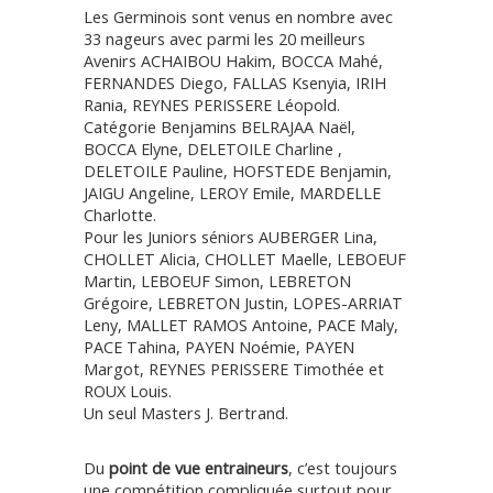
Les Germinois sont venus en nombre avec
33 nageurs avec parmi les 20 meilleurs
Avenirs ACHAIBOU Hakim, BOCCA Mahé,
FERNANDES Diego, FALLAS Ksenyia, IRIH
Rania, REYNES PERISSERE Léopold.
Catégorie Benjamins BELRAJAA Naël,
BOCCA Elyne, DELETOILE Charline ,
DELETOILE Pauline, HOFSTEDE Benjamin,
JAIGU Angeline, LEROY Emile, MARDELLE
Charlotte.
Pour les Juniors séniors AUBERGER Lina,
CHOLLET Alicia, CHOLLET Maelle, LEBOEUF
Martin, LEBOEUF Simon, LEBRETON
Grégoire, LEBRETON Justin, LOPES-ARRIAT
Leny, MALLET RAMOS Antoine, PACE Maly,
PACE Tahina, PAYEN Noémie, PAYEN
Margot, REYNES PERISSERE Timothée et
ROUX Louis.
Un seul Masters J. Bertrand.
Du
point de vue entraineurs
, c’est toujours
une
compétition compliquée
surtout pour