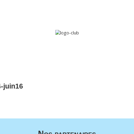
Accueil
Le club
Sections
Grandi’OSE
Inscripti
-juin16
Nos partenaires