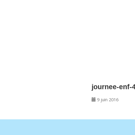
CNM Saint Germain du Puy
CNM St Germain du Puy
Plus qu'un club, un Esprit
journee-enf-4
9 juin 2016