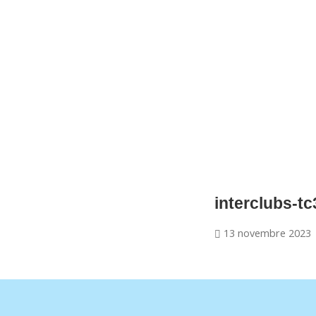
CNM Saint Germain du Puy
CNM St Germain du Puy
Plus qu'un club, un Esprit
interclubs-tc
13 novembre 2023