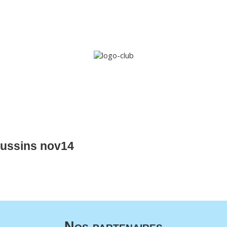
Accueil
Le club
Sections
Grandi’OSE
Inscripti
oussins nov14
Nos partenaires