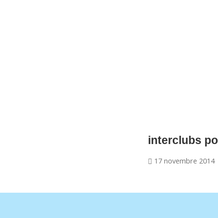
CNM Saint Germain du Puy
CNM St Germain du Puy
Plus qu'un club, un Esprit
interclubs p
17 novembre 2014