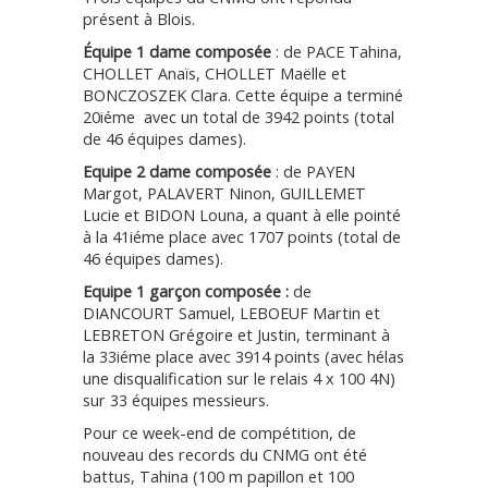
présent à Blois.
Équipe 1 dame composée
: de PACE Tahina,
CHOLLET Anaïs, CHOLLET Maëlle et
BONCZOSZEK Clara. Cette équipe a terminé
20iéme avec un total de 3942 points (total
de 46 équipes dames).
Equipe 2 dame
composée
: de PAYEN
Margot, PALAVERT Ninon, GUILLEMET
Lucie et BIDON Louna, a quant à elle pointé
à la 41iéme place avec 1707 points (total de
46 équipes dames).
Equipe 1
garçon composée :
de
DIANCOURT Samuel, LEBOEUF Martin et
LEBRETON Grégoire et Justin, terminant à
la 33iéme place avec 3914 points (avec hélas
une disqualification sur le relais 4 x 100 4N)
sur 33 équipes messieurs.
Pour ce week-end de compétition, de
nouveau des records du CNMG ont été
battus, Tahina (100 m papillon et 100