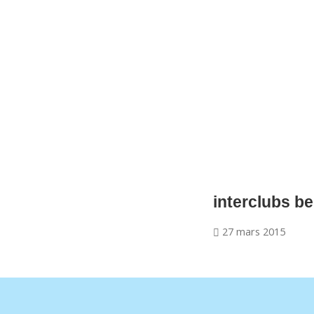
CNM Saint Germain du Puy
CNM St Germain du Puy
Plus qu'un club, un Esprit
interclubs b
27 mars 2015