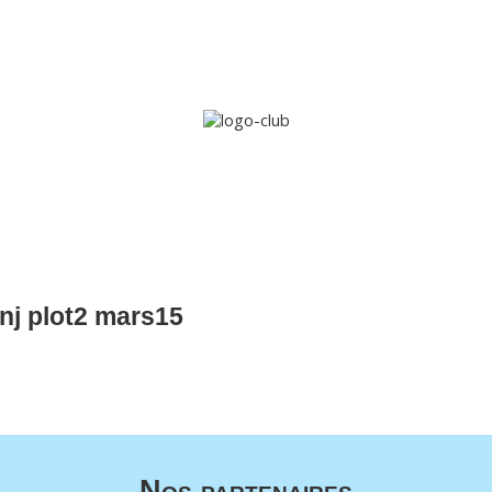
Accueil
Le club
Sections
Grandi’OSE
Inscripti
enj plot2 mars15
Nos partenaires