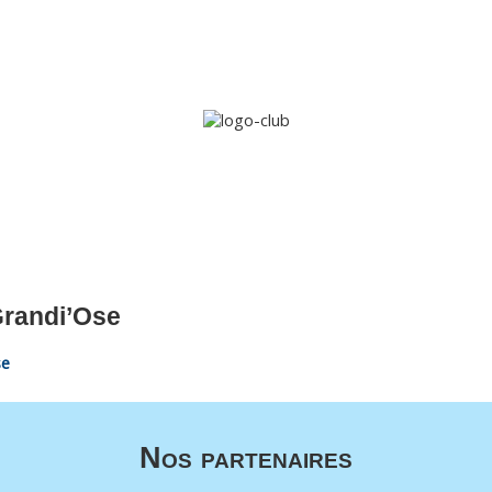
Accueil
Le club
Sections
Grandi’OSE
Inscripti
Grandi’Ose
se
Nos partenaires