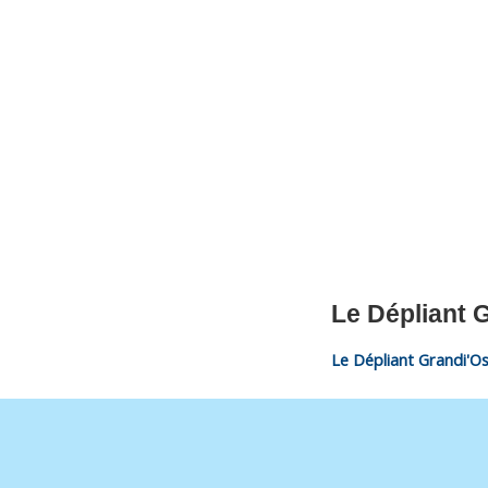
CNM Saint Germain du Puy
CNM St Germain du Puy
Plus qu'un club, un Esprit
Le Dépliant 
Le Dépliant Grandi'O