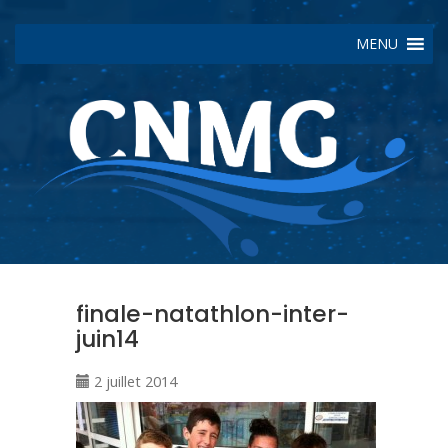
MENU
finale-natathlon-inter-
juin14
2 juillet 2014