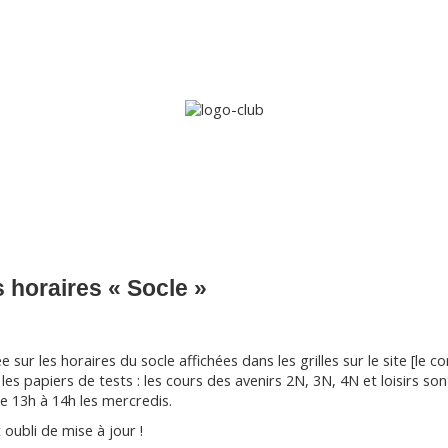
Accueil
Le club
Sections
Grandi’OSE
Inscripti
s horaires « Socle »
e sur les horaires du socle affichées dans les grilles sur le site [le
 les papiers de tests : les cours des avenirs 2N, 3N, 4N et loisirs s
de 13h à 14h les mercredis.
oubli de mise à jour !