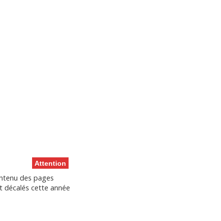
ons
Calendrier
Vie du club
Contacts
Club FFN labellisé
Développement
Attention
 contenu des pages
ont décalés cette année