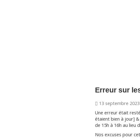
CNM Saint Germain du Puy
CNM St Germain du Puy
Plus qu'un club, un Esprit
Erreur sur le
13 septembre 2023
Une erreur était resté
étaient bien à jour] &
de 15h à 16h au lieu 
Nos excuses pour cet 