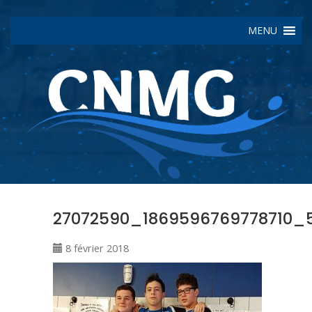
MENU
27072590_1869596769778710_5
8 février 2018