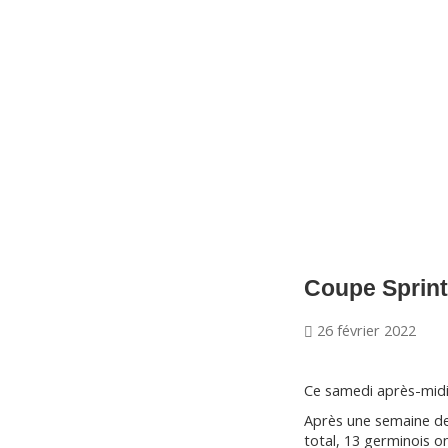
CNM Saint Germain du Puy
CNM St Germain du Puy
Plus qu'un club, un Esprit
Coupe Sprint
26 février 2022
Ce samedi après-midi 
Après une semaine de 
total, 13 germinois o