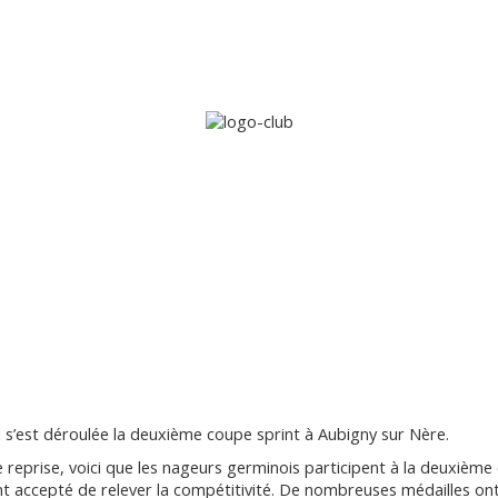
Accueil
Le club
Sections
Grandi’OSE
Inscripti
s’est déroulée la deuxième coupe sprint à Aubigny sur Nère.
reprise, voici que les nageurs germinois participent à la deuxième 
nt accepté de relever la compétitivité. De nombreuses médailles on