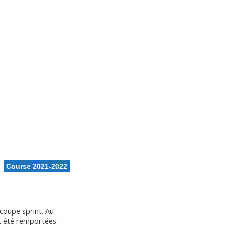
ons
Calendrier
Vie du club
Contacts
Club FFN labellisé
Développement
Course 2021-2022
coupe sprint. Au
t été remportées.