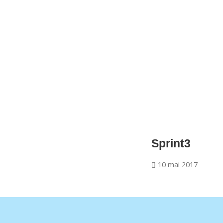
CNM Saint Germain du Puy
CNM St Germain du Puy
Plus qu'un club, un Esprit
Sprint3
10 mai 2017