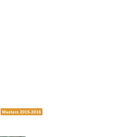
ons
Calendrier
Vie du club
Contacts
Club FFN labellisé
Développement
Masters 2015-2016