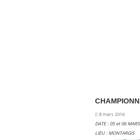
CNM Saint Germain du Puy
CNM St Germain du Puy
Plus qu'un club, un Esprit
CHAMPIONN
8 mars 2016
DATE : 05 et 06 MARS
LIEU : MONTARGIS