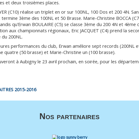
s et deux troisièmes places.
R (C10) réalise un triplet en or sur 100NL, 100 Dos et 200 4N. San
 termine 3ème des 100NL et 50 Brasse. Marie-Christine BOCCA (C7
tandis qu’Erwan BOULAIRE (C5) se classe 3ème du 200 4N et 4ème d
ation aux championnats régionaux, Eric JACQUET (C4) prend la seco
e du 200NL.
eures performances du club, Erwan améliore sept records (200NL et
ne quatre (50 brasse) et Marie-Christine un (100 brasse).
veront à Aubigny le 23 avril prochain, en soirée, pour les départe
ITRES 2015-2016
Nos partenaires