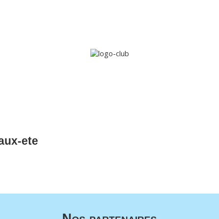
Accueil
Le club
Sections
Grandi’OSE
Inscripti
aux-ete
Nos partenaires