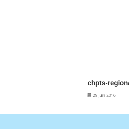
CNM Saint Germain du Puy
CNM St Germain du Puy
Plus qu'un club, un Esprit
chpts-region
29 juin 2016