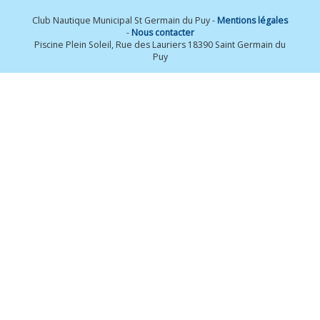
Club Nautique Municipal St Germain du Puy -
Mentions légales
-
Nous contacter
Piscine Plein Soleil, Rue des Lauriers 18390 Saint Germain du
Puy