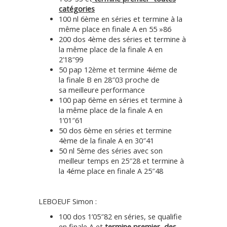
catégories
100 nl 6ème en séries et termine à la
même place en finale A en 55 »86
200 dos 4ème des séries et termine à
la même place de la finale A en
2’18″99
50 pap 12ème et termine 4iéme de
la finale B en 28″03 proche de
sa meilleure performance
100 pap 6ème en séries et termine à
la même place de la finale A en
1’01″61
50 dos 6ème en séries et termine
4ème de la finale A en 30″41
50 nl 5ème des séries avec son
meilleur temps en 25″28 et termine à
la 4éme place en finale A 25″48
LEBOEUF Simon :
100 dos 1’05″82 en séries, se qualifie
en finale A et
termine premier des