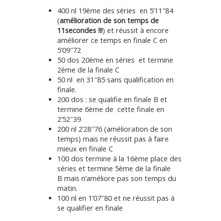
400 nl 19ème des séries en 5’11″84
(
amélioration de son temps de
11secondes !!!
) et réussit à encore
améliorer ce temps en finale C en
5’09″72
50 dos 20ème en séries et termine
2ème de la finale C
50 nl en 31″85 sans qualification en
finale.
200 dos : se qualifie en finale B et
termine 6ème de cette finale en
2’52″39
200 nl 2’28″76 (amélioration de son
temps) mais ne réussit pas à faire
mieux en finale C
100 dos termine à la 16ème place des
séries et termine 5ème de la finale
B mais n’améliore pas son temps du
matin.
100 nl en 1’07″80 et ne réussit pas à
se qualifier en finale