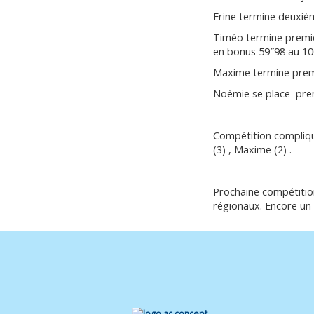
Erine termine deuxièm
Timéo termine premier
en bonus 59″98 au 100
Maxime termine premi
Noèmie se place premi
Compétition compliqu
(3) , Maxime (2) .
Prochaine compétition
régionaux. Encore un 