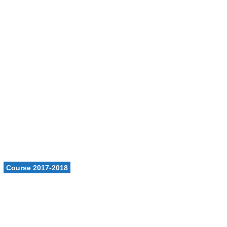
ons
Calendrier
Vie du club
Contacts
Club FFN labellisé
Développement
Course 2017-2018