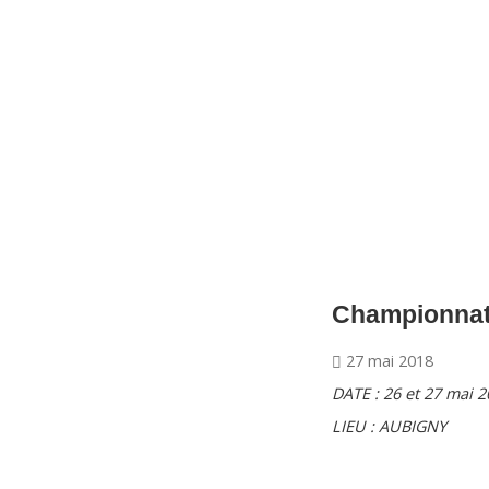
CNM Saint Germain du Puy
CNM St Germain du Puy
Plus qu'un club, un Esprit
Championnat
27 mai 2018
DATE : 26 et 27 mai 
LIEU : AUBIGNY