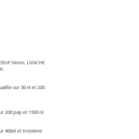
OEUF Simon, LIVACHE
t.
alifie sur 50 nl et 200
ur 200 pap et 1500 nl.
ur 400nl et troisième