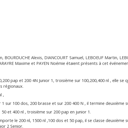
, BOURDUCHE Alexis, DIANCOURT Samuel, LEBOEUF Martin, LEB
PARAYRE Maxime et PAYEN Noémie étaient présents à cet événemen
200 pap et 200 4N Junior 1, troisième sur 100,200,400 nl , elle se qu
s régionaux.
l ,
 1 sur 100 dos, 200 brasse et sur 200 400 N , il termine deuxième s
0 et 400 nl , troisième sur 200 pap en junior 1.
mporte le 200 nl, 1500 nl ,100 dos et 50 pap, il se classe deuxième s
ior 2 Senior.