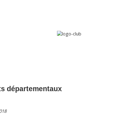
Accueil
Le club
Sections
Grandi’OSE
Inscripti
s départementaux
2018