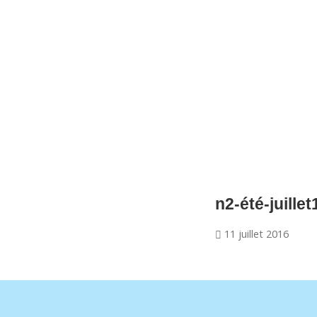
CNM Saint Germain du Puy
CNM St Germain du Puy
Plus qu'un club, un Esprit
n2-été-juillet
11 juillet 2016