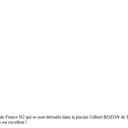
Sections
Grandi’OSE
Inscriptions
Calendrier
Vie du 
s de France N2 qui se sont déroulés dans la piscine Gilbert BOZON de T
est excellent !