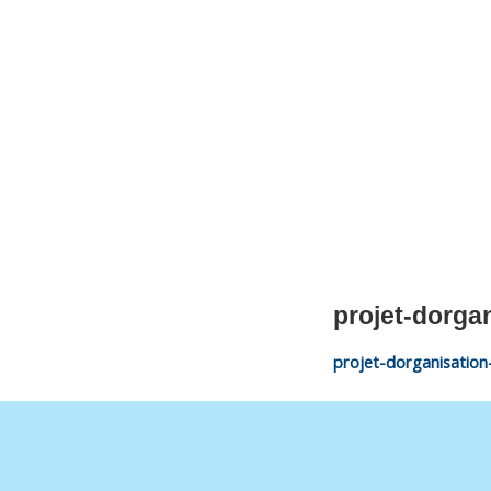
CNM Saint Germain du Puy
CNM St Germain du Puy
Plus qu'un club, un Esprit
projet-dorga
projet-dorganisatio