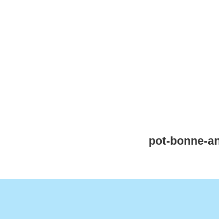
CNM Saint Germain du Puy
CNM St Germain du Puy
Plus qu'un club, un Esprit
pot-bonne-a