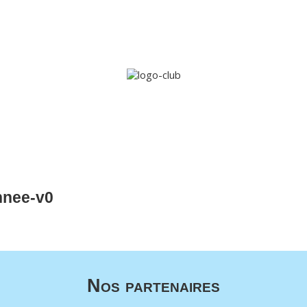
Accueil
Le club
Sections
Grandi’OSE
Inscripti
nnee-v0
Nos partenaires