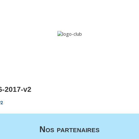
Accueil
Le club
Sections
Grandi’OSE
Inscripti
6-2017-v2
v2
Nos partenaires