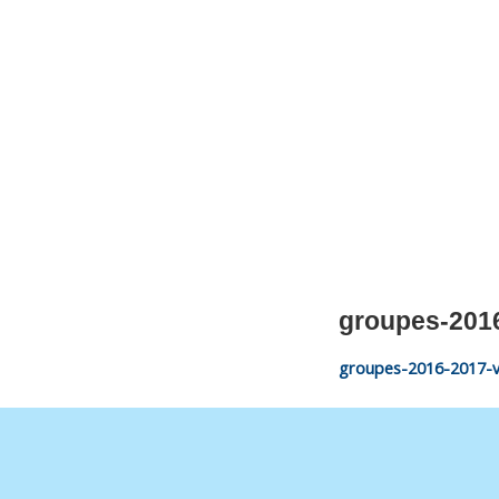
CNM Saint Germain du Puy
CNM St Germain du Puy
Plus qu'un club, un Esprit
groupes-201
groupes-2016-2017-