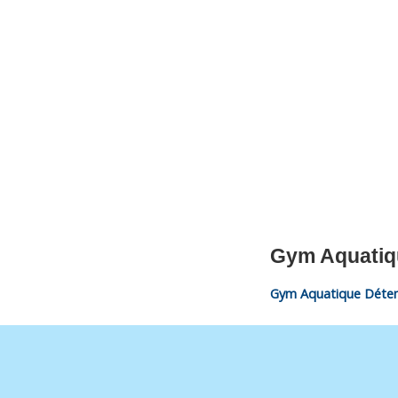
CNM Saint Germain du Puy
CNM St Germain du Puy
Plus qu'un club, un Esprit
Gym Aquatiq
Gym Aquatique Déten