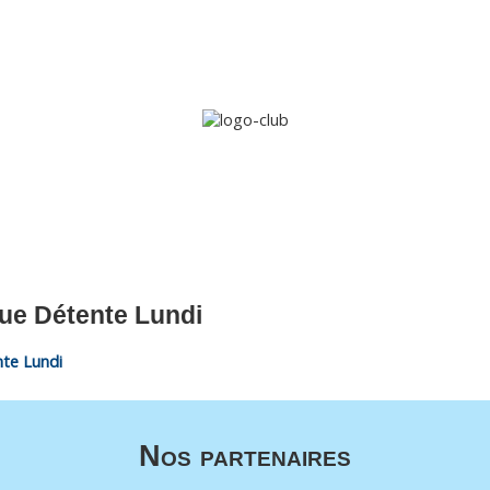
Accueil
Le club
Sections
Grandi’OSE
Inscripti
ue Détente Lundi
te Lundi
Nos partenaires