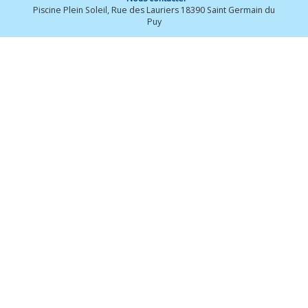
Piscine Plein Soleil, Rue des Lauriers 18390 Saint Germain du
Puy